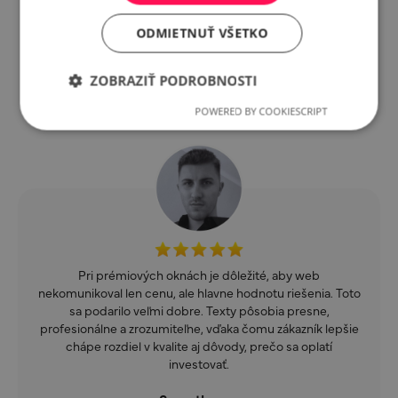
profesionálne a zrozumiteľne, vďaka čomu zákazník lepšie
chápe rozdiel v kvalite aj dôvody, prečo sa oplatí
ODMIETNUŤ VŠETKO
investovať.
ZOBRAZIŤ PODROBNOSTI
BeeWood
POWERED BY COOKIESCRIPT
Pri prémiových oknách je dôležité, aby web
nekomunikoval len cenu, ale hlavne hodnotu riešenia. Toto
sa podarilo veľmi dobre. Texty pôsobia presne,
profesionálne a zrozumiteľne, vďaka čomu zákazník lepšie
chápe rozdiel v kvalite aj dôvody, prečo sa oplatí
investovať.