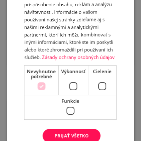
prispôsobenie obsahu, reklám a analýzu
návštevnosti. Informácie o vašom
Pri prémiových oknách je dôležité, aby web
používaní našej stránky zdieľame aj s
nekomunikoval len cenu, ale hlavne hodnotu riešenia. Toto
sa podarilo veľmi dobre. Texty pôsobia presne,
našimi reklamnými a analytickými
profesionálne a zrozumiteľne, vďaka čomu zákazník lepšie
partnermi, ktorí ich môžu kombinovať s
chápe rozdiel v kvalite aj dôvody, prečo sa oplatí
inými informáciami, ktoré ste im poskytli
investovať.
alebo ktoré zhromaždili pri používaní ich
služieb.
Zásady ochrany osobných údajov
Vivaat
Nevyhnutne
Výkonnosť
Cielenie
potrebné
Funkcie
Pri prémiových oknách je dôležité, aby web
nekomunikoval len cenu, ale hlavne hodnotu riešenia. Toto
PRIJAŤ VŠETKO
sa podarilo veľmi dobre. Texty pôsobia presne,