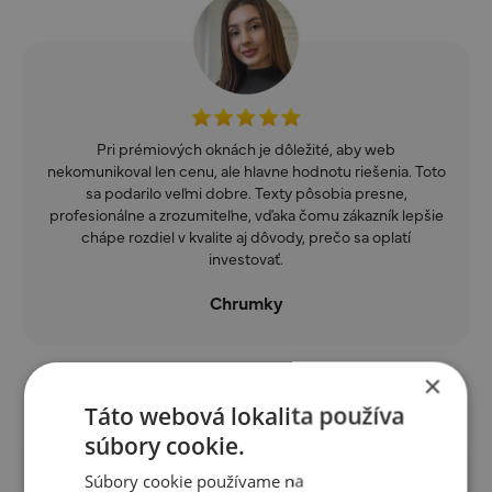
Pri prémiových oknách je dôležité, aby web
nekomunikoval len cenu, ale hlavne hodnotu riešenia. Toto
sa podarilo veľmi dobre. Texty pôsobia presne,
profesionálne a zrozumiteľne, vďaka čomu zákazník lepšie
chápe rozdiel v kvalite aj dôvody, prečo sa oplatí
investovať.
Chrumky
×
Táto webová lokalita používa
súbory cookie.
Súbory cookie používame na