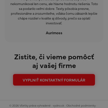
nekomunikoval len cenu, ale hlavne hodnotu riešenia. Toto
sa podarilo veľmi dobre. Texty pôsobia presne,
profesionálne a zrozumiteľne, vďaka čomu zákazník lepšie
chápe rozdiel v kvalite aj dôvody, prečo sa oplatí
investovať.
Aurimoss
Zistite, či vieme pomôcť
aj vašej firme
VYPLNIŤ KONTAKTNÝ FORMULÁR
© 2026 Všetky práva vyhradené · vydno.sk · Obchodné podmienky ·