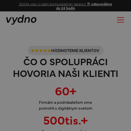
Zistite viac o našej komunikačnej garancii 💬
odpovedáme
do 24 hodín
HODNOTENIE KLIENTOV
ČO O SPOLUPRÁCI
HOVORIA NAŠI KLIENTI
60+
Firmám a podnikateľom sme
pomohli s digitálnym svetom
500tis.+