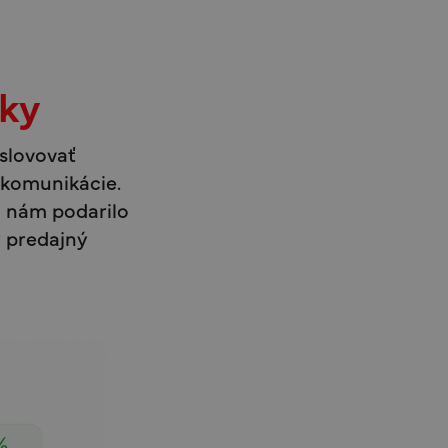
čky
slovovať
 komunikácie.
a nám podarilo
ý predajný