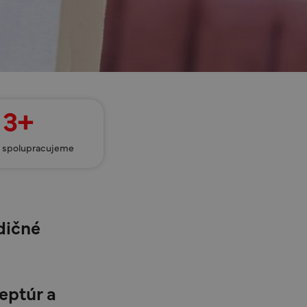
3+
ž spolupracujeme
dičné
eptúr a