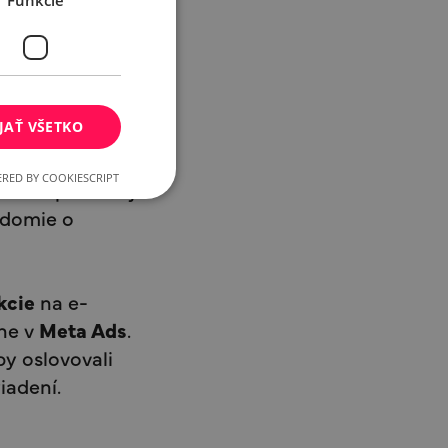
Funkcie
elenú
JAŤ VŠETKO
a e-shope pre
RED BY COOKIESCRIPT
. Po spoločnej
edomie o
kcie
na e-
ane v
Meta Ads
.
y oslovovali
iadení.