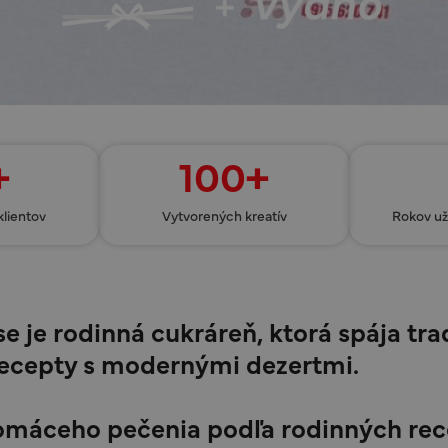
+
100+
klientov
Vytvorených kreatív
Rokov u
 je rodinná cukráreň, ktorá spája tra
recepty s modernými dezertmi.
domáceho pečenia podľa rodinných rec