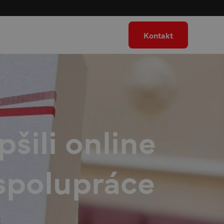
Kontakt
šili online
 spolupráce