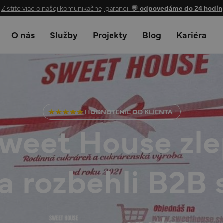
Zistite viac o našej komunikačnej garancii 💬
odpovedáme do 24 hodín
O nás
Služby
Projekty
Blog
Kariéra
HODNOTENIE OD KLIENTA
eet House zlep
a rozbehli B2B