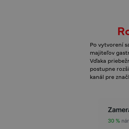
Ro
Po vytvorení s
majiteľov gast
Vďaka priebežn
postupne rozši
kanál pre zna