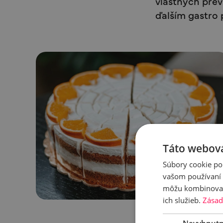
vlastných prev
ďalším gastro 
Táto webová
Súbory cookie po
vašom používaní n
môžu kombinovať s
ich služieb.
Zásad