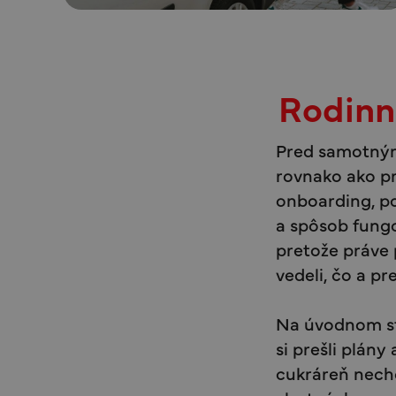
Rodinn
Pred samotným
rovnako ako pr
onboarding, po
a spôsob fungo
pretože práve 
vedeli, čo a pr
Na úvodnom str
si prešli plány
cukráreň nechc