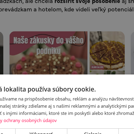
ádzkach, ale chcela
rozšíriť svoje pôsobenie
aj s
prevádzkam a hotelom, kde videli veľký potenciál
 lokalita používa súbory cookie.
užívame na prispôsobenie obsahu, reklám a analýzu návštevnosti
ašej stránky zdieľame aj s našimi reklamnými a analytickými par
 inými informáciami, ktoré ste im poskytli alebo ktoré zhromažd
y ochrany osobných údajov