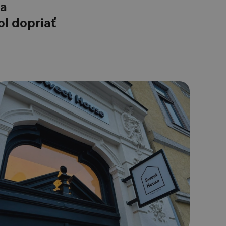
 a
ol dopriať