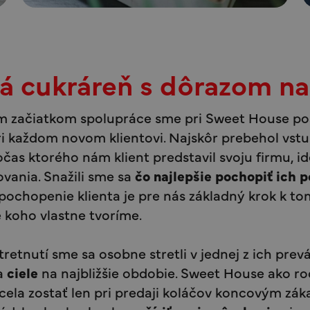
á cukráreň s dôrazom na 
 začiatkom spolupráce sme pri Sweet House po
i každom novom klientovi. Najskôr prebehol vst
čas ktorého nám klient predstavil svoju firmu, i
vania. Snažili sme sa
čo najlepšie pochopiť ich 
pochopenie klienta je pre nás základný krok k t
e koho vlastne tvoríme.
etnutí sme sa osobne stretli v jednej z ich prev
 a
ciele
na najbližšie obdobie. Sweet House ako r
ela zostať len pri predaji koláčov koncovým zá