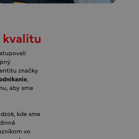
kvalitu
stupovali
upný
dentitu značky
podnikanie
,
omu, aby sme
ádzok, kde sme
odinná
kazníkom vo