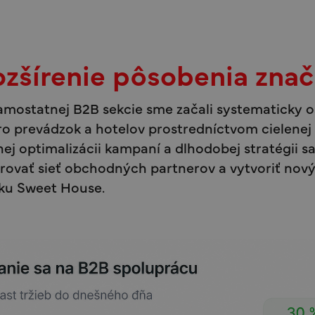
zšírenie pôsobenia zna
amostatnej B2B sekcie sme začali systematicky o
ro prevádzok a hotelov prostredníctvom cielenej
ej optimalizácii kampaní a dlhodobej stratégii s
rovať sieť obchodných partnerov a vytvoriť nov
čku Sweet House.