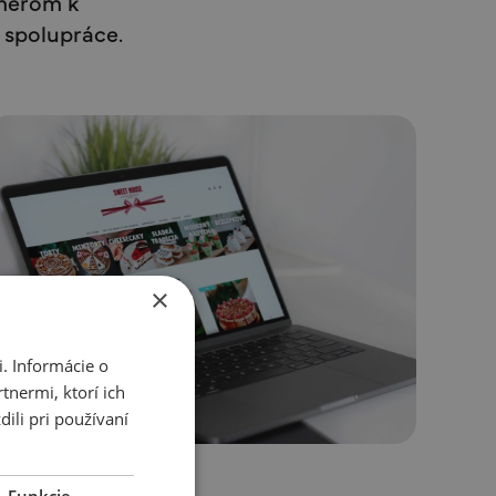
merom k
 spolupráce.
×
. Informácie o
tnermi, ktorí ich
ili pri používaní