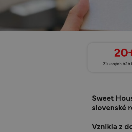
20
Získaných b2b 
Sweet House
slovenské 
Vznikla z 